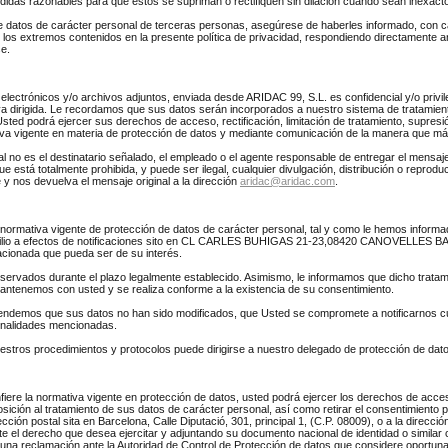
das razonables para que éstos se supriman o rectifiquen sin dilación cuando sean inexact
 datos de carácter personal de terceras personas, asegúrese de haberles informado, con car
los extremos contenidos en la presente política de privacidad, respondiendo directamente an
se.
electrónicos y/o archivos adjuntos, enviada desde ARIDAC 99, S.L. es confidencial y/o privil
va dirigida. Le recordamos que sus datos serán incorporados a nuestro sistema de tratamie
 Usted podrá ejercer sus derechos de acceso, rectificación, limitación de tratamiento, supresi
iva vigente en materia de protección de datos y mediante comunicación de la manera que más
al no es el destinatario señalado, el empleado o el agente responsable de entregar el mensaje 
e está totalmente prohibida, y puede ser ilegal, cualquier divulgación, distribución o reprod
y nos devuelva el mensaje original a la dirección
aridac@aridac.com
.
 normativa vigente de protección de datos de carácter personal, tal y como le hemos informa
cilio a efectos de notificaciones sito en CL CARLES BUHIGAS 21-23,08420 CANOVELLES BA
lacionada que pueda ser de su interés.
rvados durante el plazo legalmente establecido. Asimismo, le informamos que dicho tratami
mantenemos con usted y se realiza conforme a la existencia de su consentimiento.
ntendemos que sus datos no han sido modificados, que Usted se compromete a notificarnos c
 finalidades mencionadas.
uestros procedimientos y protocolos puede dirigirse a nuestro delegado de protección de da
ere la normativa vigente en protección de datos, usted podrá ejercer los derechos de acceso,
osición al tratamiento de sus datos de carácter personal, así como retirar el consentimiento p
ección postal sita en Barcelona, Calle Diputació, 301, principal 1, (C.P. 08009), o a la direcci
te el derecho que desea ejercitar y adjuntando su documento nacional de identidad o similar co
una reclamación ante la Autoridad de Control de Protección de datos que considere oportuna