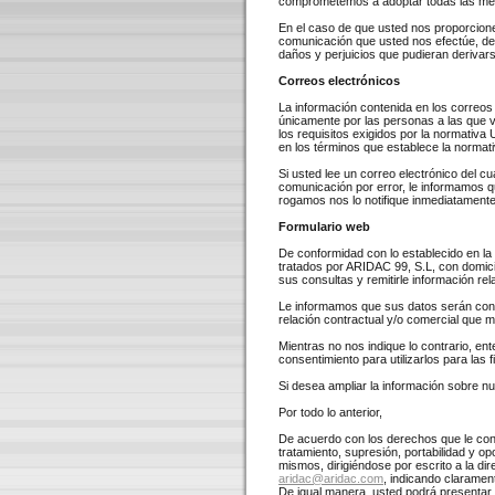
comprometemos a adoptar todas las medi
En el caso de que usted nos proporcione
comunicación que usted nos efectúe, de 
daños y perjuicios que pudieran derivar
Correos electrónicos
La información contenida en los correos 
únicamente por las personas a las que 
los requisitos exigidos por la normativa
en los términos que establece la normat
Si usted lee un correo electrónico del cu
comunicación por error, le informamos qu
rogamos nos lo notifique inmediatamente 
Formulario web
De conformidad con lo establecido en la
tratados por ARIDAC 99, S.L, con domi
sus consultas y remitirle información re
Le informamos que sus datos serán conse
relación contractual y/o comercial que 
Mientras no nos indique lo contrario, e
consentimiento para utilizarlos para las
Si desea ampliar la información sobre n
Por todo lo anterior,
De acuerdo con los derechos que le confi
tratamiento, supresión, portabilidad y op
mismos, dirigiéndose por escrito a la dir
a
ridac@aridac.com
, indicando claramen
De igual manera, usted podrá presentar 