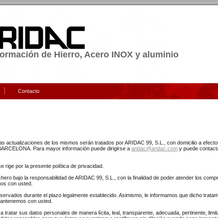
ormación de Hierro, Acero INOX y aluminio
Contacto
 las actualizaciones de los mismos serán tratados por ARIDAC 99, S.L., con domicilio a efec
CELONA. Para mayor información puede dirigirse a
aridac@aridac.com
y puede contacta
 rige por la presente política de privacidad.
chero bajo la responsabilidad de ARIDAC 99, S.L., con la finalidad de poder atender los comp
os con usted.
rvados durante el plazo legalmente establecido. Asimismo, le informamos que dicho tratami
 mantenemos con usted.
tratar sus datos personales de manera lícita, leal, transparente, adecuada, pertinente, limit