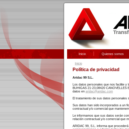
Transf
Inicio
Quienes somos
Se encuentra usted aquí
Inicio
Política de privacidad
Aridac 99 S.L.
Los datos personales que nos facilite y
BUHIGAS 21-23,08420 CANOVELLES BAR
datos en
aridac@aridac.com
El tratamiento de sus datos personales se
Sus datos han sido incorporados a un fi
contractual y/o comercial que mantenem
Le informamos que sus datos serán conse
relación contractual y/o comercial que
ARIDAC 99, S.L. informa que procederá a 