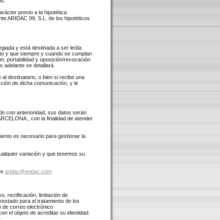
os.
ácter previo a la hipotética
te ARIDAC 99, S.L. de los hipotéticos
egiada y está destinada a ser leída
nto y que siempre y cuando se cumplan
ón, portabilidad y oposición/revocación
 adelante se detallará.
al destinatario, o bien si recibe una
ucción de dicha comunicación, y le
do con anterioridad, sus datos serán
RCELONA., con la finalidad de atender
ento es necesario para gestionar la
ualquier variación y que tenemos su
tos
aridac@aridac.com
 rectificación, limitación de
restado para el tratamiento de los
ón de correo electrónico
n el objeto de acreditar su identidad.
.