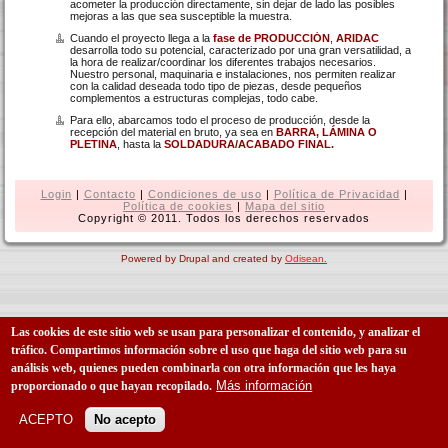
acometer la producción directamente, sin dejar de lado las posibles
mejoras a las que sea susceptible la muestra.
Cuando el proyecto llega a la
fase de PRODUCCIÓN
,
ARIDAC
desarrolla todo su potencial, caracterizado por una gran versatilidad, a
la hora de realizar/coordinar los diferentes trabajos necesarios.
Nuestro personal, maquinaria e instalaciones, nos permiten realizar
con la calidad deseada todo tipo de piezas, desde pequeños
complementos a estructuras complejas, todo cabe.
Para ello, abarcamos todo el proceso de producción, desde la
recepción del material en bruto, ya sea en
BARRA, LÁMINA O
PLETINA
, hasta la
SOLDADURA/ACABADO FINAL.
Login
|
Contacto
|
Condiciones de uso
|
Política de Privacidad
|
Política de cookies
|
Mapa del sitio
Copyright © 2011. Todos los derechos reservados
Powered by Drupal and created by
Odisean.
Las cookies de este sitio web se usan para personalizar el contenido, y analizar el
tráfico. Compartimos información sobre el uso que haga del sitio web para su
análisis web, quienes pueden combinarla con otra información que les haya
Más información
proporcionado o que hayan recopilado.
ACEPTO
No acepto