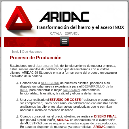
CATALÀ
ESPAÑOL
Se encuentra usted aquí
Inicio
|
Qué Hacemos
Proceso de Producción
Basándonos en el
diagrama de flujo
del funcionamiento de nuestra empresa,
estos son los ámbitos de colaboración que desarrollamos con nuestros
clientes: ARIDAC 99 SL puede entrar a formar parte del proceso en cualquier
escalafón de la cadena.
Conociendo la
NECESIDAD
de nuestros clientes, ponemos a su
disposición toda nuestra experiencia para el
DESARROLLO de la
IDEA
, para encontrar la mejor
SOLUCIÓN
, abarcando la
funcionalidad, la estética, la calidad y el coste de la misma.
Una vez realizado el
ESTUDIO DE COSTE
(realizando presupuesto
sin compromiso), si es necesario, en colaboración con nuestro cliente,
analizamos las diferentes alternativas productivas que le permitan
abordar el nicho de mercado deseado.
Cuando conseguimos el precio objetivo, se realiza el
DISEÑO FINAL
que pasará a producción,
ARIDAC
es especialista en la elaboración
de MUESTRAS que se requieren en estas etapas de pre-producción.
En caso de disponer de muestras ya desarrolladas,
ARIDAC
puede